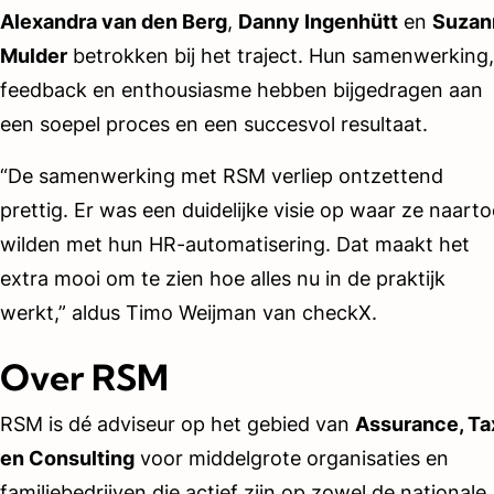
Alexandra van den Berg
,
Danny Ingenhütt
en
Suzan
Mulder
betrokken bij het traject. Hun samenwerking,
feedback en enthousiasme hebben bijgedragen aan
een soepel proces en een succesvol resultaat.
“De samenwerking met RSM verliep ontzettend
prettig. Er was een duidelijke visie op waar ze naarto
wilden met hun HR-automatisering. Dat maakt het
extra mooi om te zien hoe alles nu in de praktijk
werkt,” aldus Timo Weijman van checkX.
Over RSM
RSM is dé adviseur op het gebied van
Assurance, Ta
en Consulting
voor middelgrote organisaties en
familiebedrijven die actief zijn op zowel de nationale