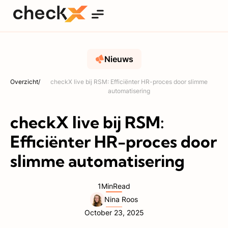
Nieuws
Overzicht
/
checkX live bij RSM: Efficiënter HR-proces door slimme
automatisering
checkX live bij RSM:
Efficiënter HR-proces door
slimme automatisering
1
Min
Read
Nina Roos
October 23, 2025