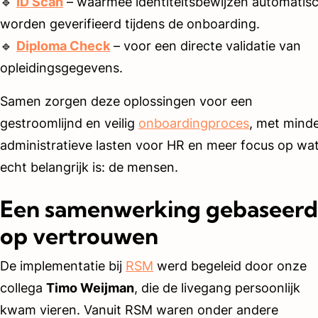
🔹
ID Scan
– waarmee identiteitsbewijzen automatis
worden geverifieerd tijdens de onboarding.
🔹
Diploma Check
– voor een directe validatie van
opleidingsgegevens.
Samen zorgen deze oplossingen voor een
gestroomlijnd en veilig
onboardingproces
, met mind
administratieve lasten voor HR en meer focus op wa
echt belangrijk is: de mensen.
Een samenwerking gebaseerd
op vertrouwen
De implementatie bij
RSM
werd begeleid door onze
collega
Timo Weijman
, die de livegang persoonlijk
kwam vieren. Vanuit RSM waren onder andere