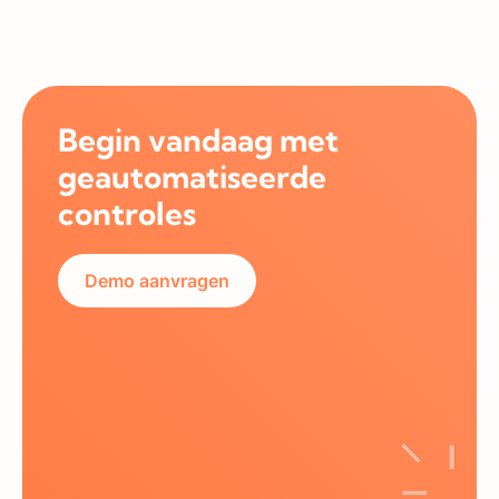
Begin vandaag met
geautomatiseerde
controles
Demo aanvragen