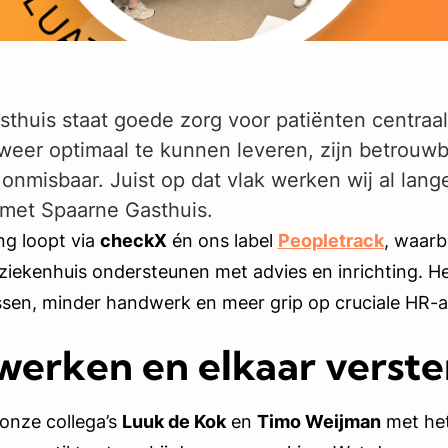
sthuis staat goede zorg voor patiënten centraa
weer optimaal te kunnen leveren, zijn betrouwb
nmisbaar. Juist op dat vlak werken wij al lange
 met Spaarne Gasthuis.
g loopt via
checkX
én ons label
Peopletrack
, waarb
ziekenhuis ondersteunen met advies en inrichting. He
sen, minder handwerk en meer grip op cruciale HR-ac
erken en elkaar verste
onze collega’s
Luuk de Kok
en
Timo Weijman
met he