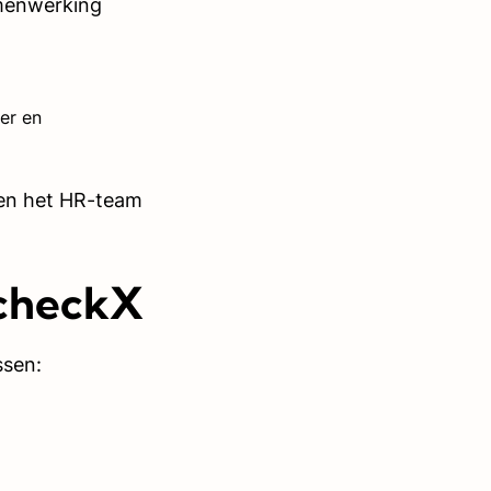
amenwerking
er en
pen het HR-team
.
 checkX
ssen: