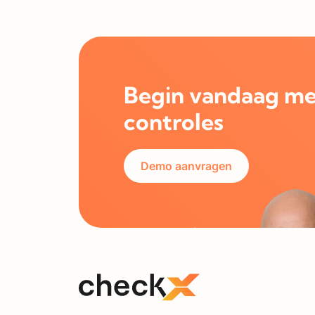
Begin vandaag me
controles
Demo aanvragen