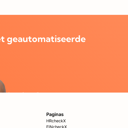
t geautomatiseerde
Paginas
HRcheckX
FINcheckX