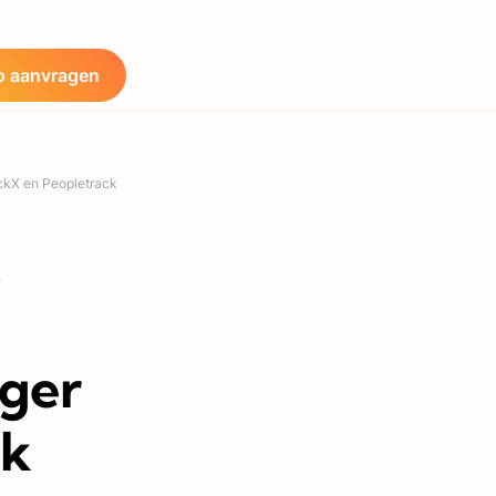
 aanvragen
ckX en Peopletrack
t
iger
ck