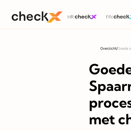
Overzicht
/
Goede s
Goede
Spaar
proces
met c