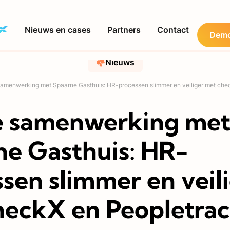
Nieuws en cases
Partners
Contact
Demo
Nieuws
amenwerking met Spaarne Gasthuis: HR-processen slimmer en veiliger met che
 samenwerking me
ne Gasthuis: HR-
sen slimmer en veil
heckX en Peopletra