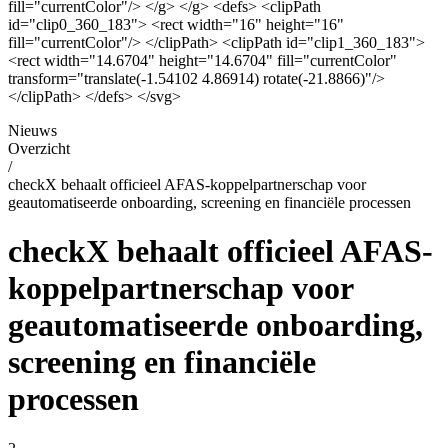
fill="currentColor"/> </g> </g> <defs> <clipPath
id="clip0_360_183"> <rect width="16" height="16"
fill="currentColor"/> </clipPath> <clipPath id="clip1_360_183">
<rect width="14.6704" height="14.6704" fill="currentColor"
transform="translate(-1.54102 4.86914) rotate(-21.8866)"/>
</clipPath> </defs> </svg>
Nieuws
Overzicht
/
checkX behaalt officieel AFAS-koppelpartnerschap voor
geautomatiseerde onboarding, screening en financiële processen
checkX behaalt officieel AFAS-
koppelpartnerschap voor
geautomatiseerde onboarding,
screening en financiële
processen