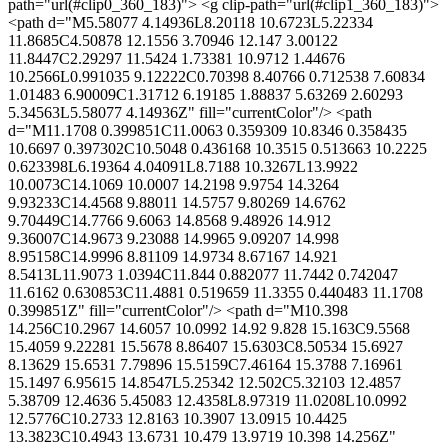
path="url(#clip0_360_183)"> <g clip-path="url(#clip1_360_183)">
<path d="M5.58077 4.14936L8.20118 10.6723L5.22334
11.8685C4.50878 12.1556 3.70946 12.147 3.00122
11.8447C2.29297 11.5424 1.73381 10.9712 1.44676
10.2566L0.991035 9.12222C0.70398 8.40766 0.712538 7.60834
1.01483 6.90009C1.31712 6.19185 1.88837 5.63269 2.60293
5.34563L5.58077 4.14936Z" fill="currentColor"/> <path
d="M11.1708 0.399851C11.0063 0.359309 10.8346 0.358435
10.6697 0.397302C10.5048 0.436168 10.3515 0.513663 10.2225
0.623398L6.19364 4.04091L8.7188 10.3267L13.9922
10.0073C14.1069 10.0007 14.2198 9.9754 14.3264
9.93233C14.4568 9.88011 14.5757 9.80269 14.6762
9.70449C14.7766 9.6063 14.8568 9.48926 14.912
9.36007C14.9673 9.23088 14.9965 9.09207 14.998
8.95158C14.9996 8.81109 14.9734 8.67167 14.921
8.5413L11.9073 1.0394C11.844 0.882077 11.7442 0.742047
11.6162 0.630853C11.4881 0.519659 11.3355 0.440483 11.1708
0.399851Z" fill="currentColor"/> <path d="M10.398
14.256C10.2967 14.6057 10.0992 14.92 9.828 15.163C9.5568
15.4059 9.22281 15.5678 8.86407 15.6303C8.50534 15.6927
8.13629 15.6531 7.79896 15.5159C7.46164 15.3788 7.16961
15.1497 6.95615 14.8547L5.25342 12.502C5.32103 12.4857
5.38709 12.4636 5.45083 12.4358L8.97319 11.0208L10.0992
12.5776C10.2733 12.8163 10.3907 13.0915 10.4425
13.3823C10.4943 13.6731 10.479 13.9719 10.398 14.256Z"