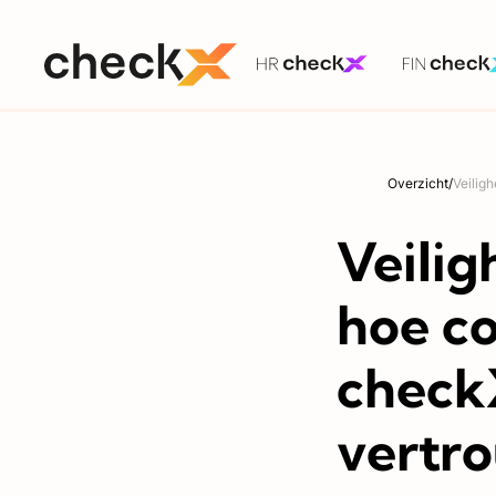
Overzicht
/
Veilig
Veilig
hoe co
check
vertro