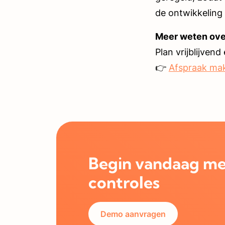
de ontwikkeling
Meer weten ove
Plan vrijblijven
👉
Afspraak ma
Begin vandaag me
controles
Demo aanvragen