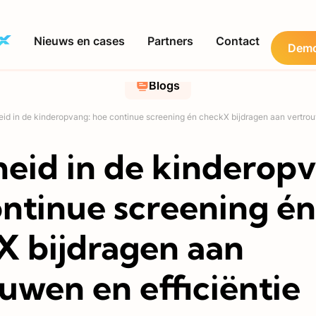
Nieuws en cases
Partners
Contact
Demo
Blogs
heid in de kinderopvang: hoe continue screening én checkX bijdragen aan vertrou
heid in de kinderop
ntinue screening én
X bijdragen aan
uwen en efficiëntie