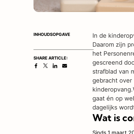
INHOUDSOPGAVE
In de kinderop
Daarom zijn pr
het Personenre
SHARE ARTICLE:
gescreend door
strafblad van
gebracht over 
kinderopvang.W
gaat én op we
dagelijks word
Wat is co
Sinds 1 maart 20