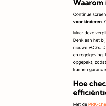
Waarom i
Continue screen
voor kinderen
. 
Maar deze verpl
Denk aan het bi
nieuwe VOG’s. De
en regelgeving.
opgepakt, zodat
kunnen garander
Hoe check
efficiënti
Met de
PRK-ch