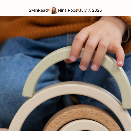
2
Min
Read
Nina Roos
July 7, 2025