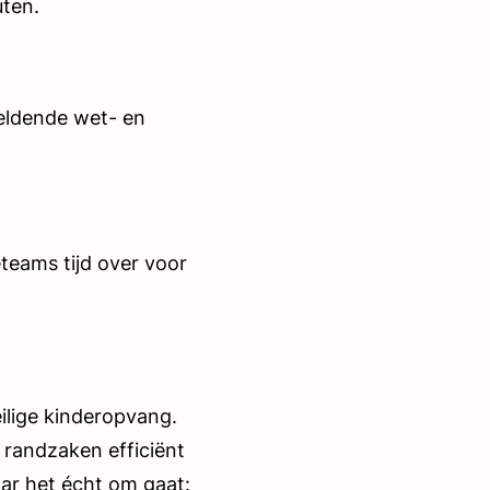
uten.
geldende wet- en
teams tijd over voor
ilige kinderopvang.
randzaken efficiënt
ar het écht om gaat: