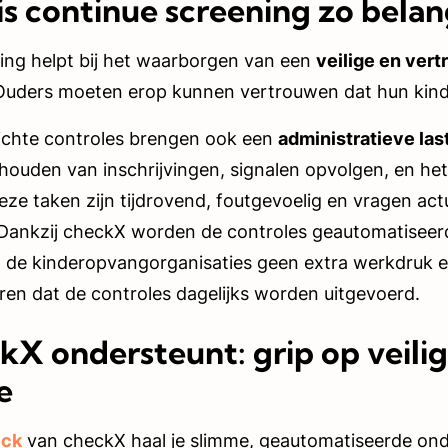
s continue screening zo belan
ing helpt bij het waarborgen van een
veilige en ver
Ouders moeten erop kunnen vertrouwen dat hun kind
ichte controles brengen ook een
administratieve las
jhouden van inschrijvingen, signalen opvolgen, en he
ze taken zijn tijdrovend, foutgevoelig en vragen act
 Dankzij checkX worden de controles geautomatiseer
 de kinderopvangorganisaties geen extra werkdruk 
en dat de controles dagelijks worden uitgevoerd.
X ondersteunt: grip op veili
e
eck
van checkX haal je slimme, geautomatiseerde onde